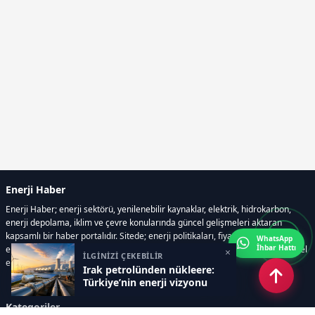
Enerji Haber
Enerji Haber; enerji sektörü, yenilenebilir kaynaklar, elektrik, hidrokarbon,
enerji depolama, iklim ve çevre konularında güncel gelişmeleri aktaran
kapsamlı bir haber portalıdır. Sitede; enerji politikaları, fiyat hareketleri,
WhatsApp
İhbar Hattı
elektrik kesintileri, yeni teknolojiler, nükleer enerji, elektrikli araçlar ve küresel
×
İLGİNİZİ ÇEKEBİLİR
enerji krizleri gibi başlıklar öne çıkar.
Irak petrolünden nükleere:
Türkiye’nin enerji vizyonu
Kategoriler