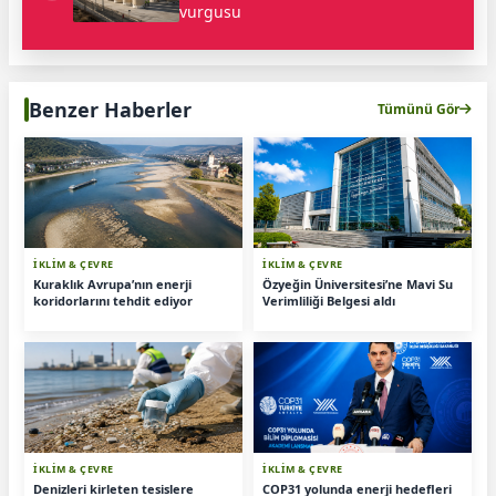
vurgusu
Benzer Haberler
Tümünü Gör
İKLİM & ÇEVRE
İKLİM & ÇEVRE
Kuraklık Avrupa’nın enerji
Özyeğin Üniversitesi’ne Mavi Su
koridorlarını tehdit ediyor
Verimliliği Belgesi aldı
İKLİM & ÇEVRE
İKLİM & ÇEVRE
Denizleri kirleten tesislere
COP31 yolunda enerji hedefleri