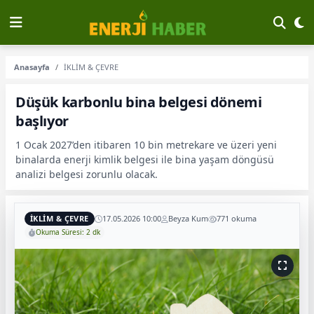
Anasayfa
İKLİM & ÇEVRE
Düşük karbonlu bina belgesi dönemi
başlıyor
1 Ocak 2027’den itibaren 10 bin metrekare ve üzeri yeni
binalarda enerji kimlik belgesi ile bina yaşam döngüsü
analizi belgesi zorunlu olacak.
İKLİM & ÇEVRE
17.05.2026 10:00
Beyza Kum
771 okuma
Okuma Süresi: 2 dk