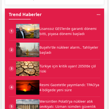
Trend Haberler
Lisanssız GES’lerde garanti dönemi
1
bitti, piyasa dönemi başladı
Buşehr’de nükleer alarm.. Tahliyeler
2
başladı
Türkiye için kritik uyarı! 2050’de çöl
3
riski
Resmi Gazete’de yayımlandı: TPAO’ya
4
4 bölgede yeni süre
Mersin’den Polatlı’ya nükleer atık
sevkiyatı: Uzman isimden güvenlik
5