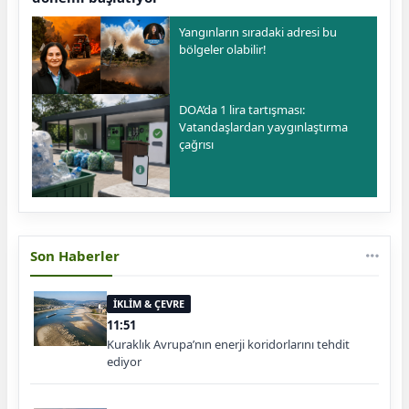
Yangınların sıradaki adresi bu
bölgeler olabilir!
DOA’da 1 lira tartışması:
Vatandaşlardan yaygınlaştırma
çağrısı
Son Haberler
İKLİM & ÇEVRE
11:51
Kuraklık Avrupa’nın enerji koridorlarını tehdit
ediyor