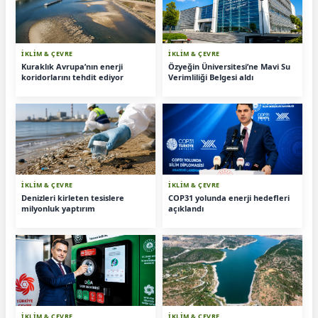
İKLİM & ÇEVRE
İKLİM & ÇEVRE
Kuraklık Avrupa’nın enerji
Özyeğin Üniversitesi’ne Mavi Su
koridorlarını tehdit ediyor
Verimliliği Belgesi aldı
İKLİM & ÇEVRE
İKLİM & ÇEVRE
Denizleri kirleten tesislere
COP31 yolunda enerji hedefleri
milyonluk yaptırım
açıklandı
İKLİM & ÇEVRE
İKLİM & ÇEVRE