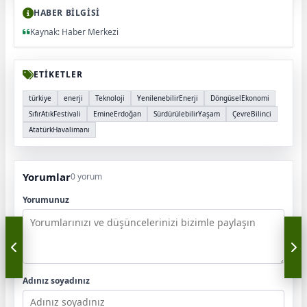
HABER BİLGİSİ
Kaynak: Haber Merkezi
ETİKETLER
türkiye
enerji
Teknoloji
YenilenebilirEnerji
DöngüselEkonomi
SıfırAtıkFestivali
EmineErdoğan
SürdürülebilirYaşam
ÇevreBilinci
AtatürkHavalimanı
Yorumlar
0 yorum
Yorumunuz
Adınız soyadınız