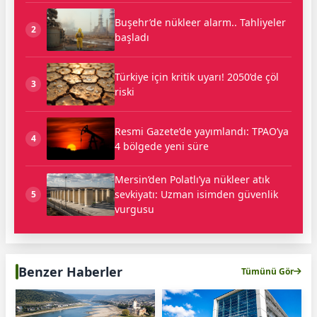
Buşehr’de nükleer alarm.. Tahliyeler
2
başladı
Türkiye için kritik uyarı! 2050’de çöl
3
riski
Resmi Gazete’de yayımlandı: TPAO’ya
4
4 bölgede yeni süre
Mersin’den Polatlı’ya nükleer atık
sevkiyatı: Uzman isimden güvenlik
5
vurgusu
Benzer Haberler
Tümünü Gör