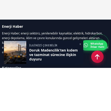
Enerji Haber
Enerji Haber; enerji sektörü, yenilenebilir kaynaklar, elektrik, hidrokarbon,
enerji depolama, iklim ve çevre konularında güncel gelişmeleri aktaran
kapsamlı bir haber portalıdır. Sitede; enerji politikaları, fiyat hareketleri,
×
WhatsApp
İLGİNİZİ ÇEKEBİLİR
İhbar Hattı
elektrik kesintileri, yeni teknolojiler, nükleer enerji, elektrikli araçlar ve küresel
Doruk Madencilik’ten kıdem
enerji krizleri gibi başlıklar öne çıkar.
ve tazminat sürecine ilişkin
duyuru
Kategoriler
GÜNDEM
YENİLENEBİLİR ENERJİ
ENERJİ DEPOLAMA
HİDROKARBON
ENERJİ AJANDASI
İKLİM & ÇEVRE
ELEKTRİKLİ ARAÇLAR
KONFERANS&ETKİNLİK
DİĞER
TEKNOLOJİ