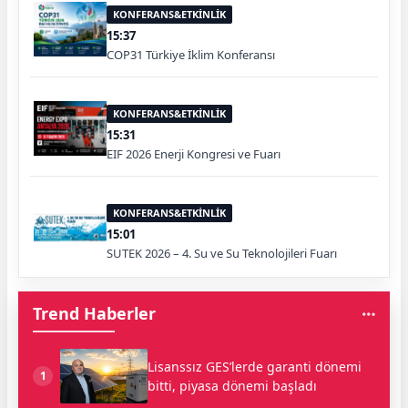
KONFERANS&ETKİNLİK
15:37
COP31 Türkiye İklim Konferansı
KONFERANS&ETKİNLİK
15:31
EIF 2026 Enerji Kongresi ve Fuarı
KONFERANS&ETKİNLİK
15:01
SUTEK 2026 – 4. Su ve Su Teknolojileri Fuarı
Trend Haberler
Lisanssız GES’lerde garanti dönemi
1
bitti, piyasa dönemi başladı