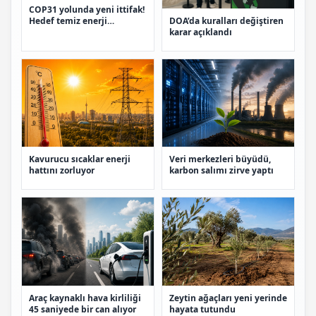
COP31 yolunda yeni ittifak!
DOA’da kuralları değiştiren
Hedef temiz enerji
karar açıklandı
dönüşümü
Kavurucu sıcaklar enerji
Veri merkezleri büyüdü,
hattını zorluyor
karbon salımı zirve yaptı
Araç kaynaklı hava kirliliği
Zeytin ağaçları yeni yerinde
45 saniyede bir can alıyor
hayata tutundu