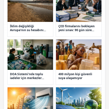
İklim değişikliği
ÇED firmalarını bekleyen
Avrupa’nın su hesabını
yeni sınav: 90 gün süre
değiştiriyor
verildi
DOA Sistemi’nde toplu
400 milyon kişi güvenli
iadeler için merkezler
suya ulaşamıyor
devrede