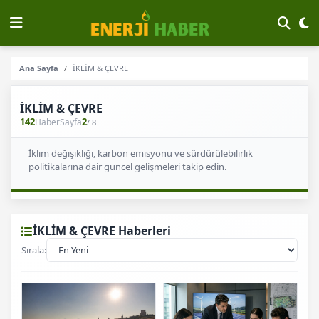
Ana Sayfa
İKLİM & ÇEVRE
İKLİM & ÇEVRE
142
2
Haber
Sayfa
/ 8
İklim değişikliği, karbon emisyonu ve sürdürülebilirlik
politikalarına dair güncel gelişmeleri takip edin.
İKLİM & ÇEVRE Haberleri
Sırala: