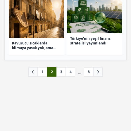
Türkiye’nin yeşil finans
Kavurucu sıcaklarda
stratejisi yayımlandı
klimaya yasak yok, ama
engel çok
...
1
2
3
4
8