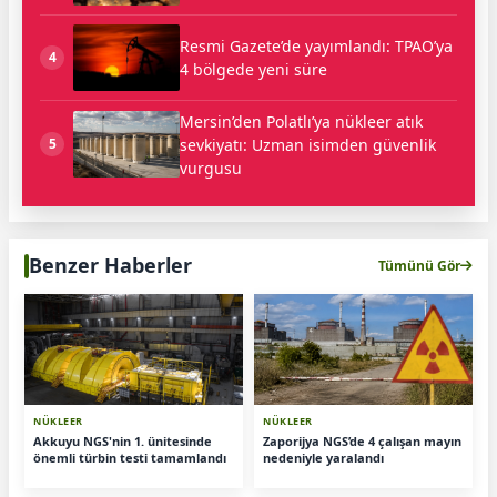
Resmi Gazete’de yayımlandı: TPAO’ya
4
4 bölgede yeni süre
Mersin’den Polatlı’ya nükleer atık
sevkiyatı: Uzman isimden güvenlik
5
vurgusu
Benzer Haberler
Tümünü Gör
NÜKLEER
NÜKLEER
Akkuyu NGS'nin 1. ünitesinde
Zaporijya NGS’de 4 çalışan mayın
önemli türbin testi tamamlandı
nedeniyle yaralandı