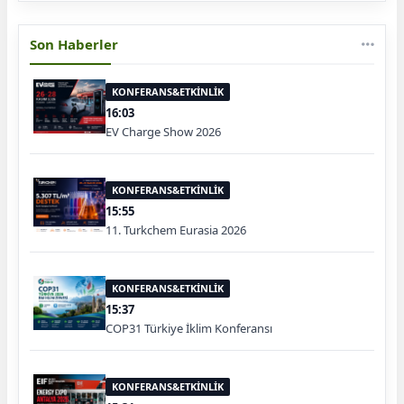
Son Haberler
KONFERANS&ETKİNLİK
16:03
EV Charge Show 2026
KONFERANS&ETKİNLİK
15:55
11. Turkchem Eurasia 2026
KONFERANS&ETKİNLİK
15:37
COP31 Türkiye İklim Konferansı
KONFERANS&ETKİNLİK