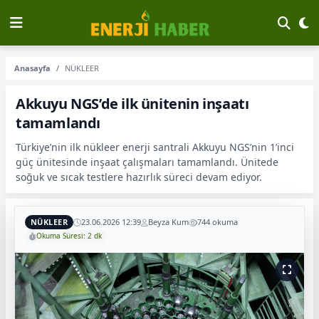
Anasayfa
NÜKLEER
Akkuyu NGS’de ilk ünitenin inşaatı
tamamlandı
Türkiye’nin ilk nükleer enerji santrali Akkuyu NGS’nin 1’inci
güç ünitesinde inşaat çalışmaları tamamlandı. Ünitede
soğuk ve sıcak testlere hazırlık süreci devam ediyor.
NÜKLEER
23.06.2026 12:39
Beyza Kum
744 okuma
Okuma Süresi: 2 dk