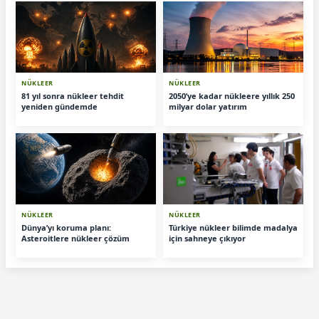
NÜKLEER
NÜKLEER
81 yıl sonra nükleer tehdit
2050’ye kadar nükleere yıllık 250
yeniden gündemde
milyar dolar yatırım
NÜKLEER
NÜKLEER
Dünya’yı koruma planı:
Türkiye nükleer bilimde madalya
Asteroitlere nükleer çözüm
için sahneye çıkıyor