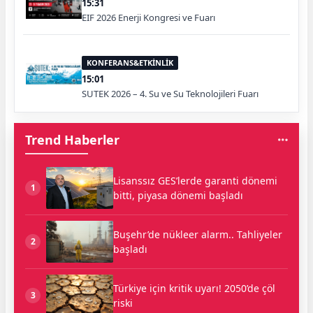
15:31
EIF 2026 Enerji Kongresi ve Fuarı
KONFERANS&ETKİNLİK
15:01
SUTEK 2026 – 4. Su ve Su Teknolojileri Fuarı
Trend Haberler
Lisanssız GES’lerde garanti dönemi
1
bitti, piyasa dönemi başladı
Buşehr’de nükleer alarm.. Tahliyeler
2
başladı
Türkiye için kritik uyarı! 2050’de çöl
3
riski