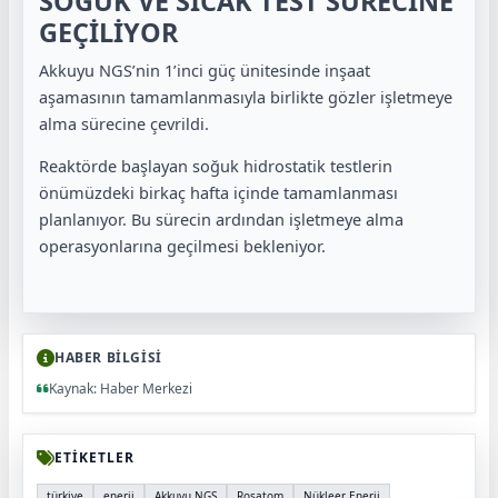
SOĞUK VE SICAK TEST SÜRECİNE
GEÇİLİYOR
Akkuyu NGS’nin 1’inci güç ünitesinde inşaat
aşamasının tamamlanmasıyla birlikte gözler işletmeye
alma sürecine çevrildi.
Reaktörde başlayan soğuk hidrostatik testlerin
önümüzdeki birkaç hafta içinde tamamlanması
planlanıyor. Bu sürecin ardından işletmeye alma
operasyonlarına geçilmesi bekleniyor.
HABER BİLGİSİ
Kaynak: Haber Merkezi
ETİKETLER
türkiye
enerji
Akkuyu NGS
Rosatom
Nükleer Enerji