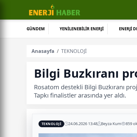
GÜNDEM
YENİLENEBİLİR ENERJİ
ENERJİ 
Anasayfa
TEKNOLOJİ
Bilgi Buzkıranı p
Rosatom destekli Bilgi Buzkıranı proj
Tapkı finalistler arasında yer aldı.
24.06.2026 13:48
Beyza Kum
859 o
TEKNOLOJİ