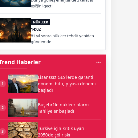
Dünya güneş enerjisinde 3 teravat
eşiğini geçti
NÜKLEER
14:02
81 yıl sonra nükleer tehdit yeniden
gündemde
Trend Haberler
Lisanssız GES’lerde garanti
dönemi bitti, piyasa dönemi
1
başladı
Buşehr’de nükleer alarm..
2
Tahliyeler başladı
Türkiye için kritik uyarı!
3
2050’de çöl riski