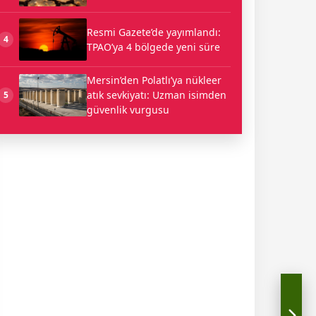
Resmi Gazete’de yayımlandı:
4
TPAO’ya 4 bölgede yeni süre
Mersin’den Polatlı’ya nükleer
atık sevkiyatı: Uzman isimden
5
güvenlik vurgusu