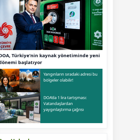
DOA, Türkiye’nin kaynak yönetiminde yeni
dönemi başlatıyor
Yangınların sıradaki adresi bu
bölgeler olabilir!
DOA’da 1 lira tartışması:
Vatandaşlardan
yaygınlaştırma çağrısı