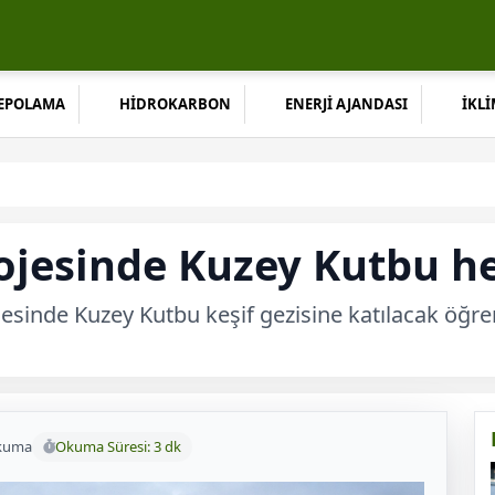
DEPOLAMA
HİDROKARBON
ENERJİ AJANDASI
İKLİ
rojesinde Kuzey Kutbu h
esinde Kuzey Kutbu keşif gezisine katılacak öğren
kuma
Okuma Süresi: 3 dk