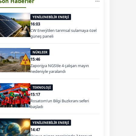
Son Haberler
YENİLENEBİLİR ENERJİ
16:03
CW Enerji’den tarımsal sulamaya özel
güneş paneli
NÜKLEER
15:46
Zaporijya NGS’de 4 çalışan mayın
nedeniyle yaralandı
TEKNOLOJİ
15:17
Rosatom’un Bilgi Buzkıranı seferi
başladı
YENİLENEBİLİR ENERJİ
14:47