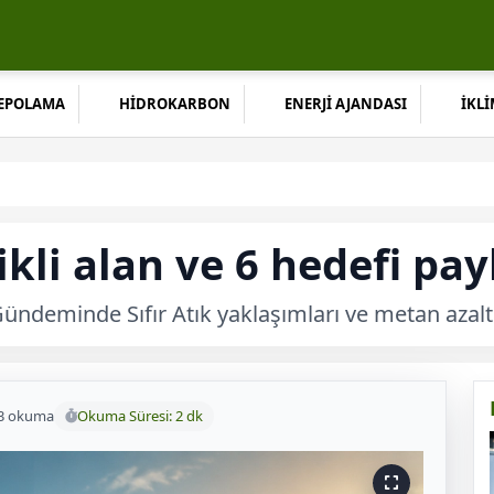
DEPOLAMA
HİDROKARBON
ENERJİ AJANDASI
İKLİ
kli alan ve 6 hedefi payl
eminde Sıfır Atık yaklaşımları ve metan azaltımı
3 okuma
Okuma Süresi: 2 dk