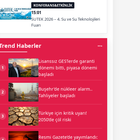
KONFERANS&ETKİNLİK
15:01
SUTEK 2026 – 4. Su ve Su Teknolojileri
Fuarı
Trend Haberler
Lisanssız GES’lerde garanti
dönemi bitti, piyasa dönemi
1
başladı
Buşehr’de nükleer alarm..
2
Tahliyeler başladı
Türkiye için kritik uyarı!
3
2050’de çöl riski
Resmi Gazete’de yayımlandı: