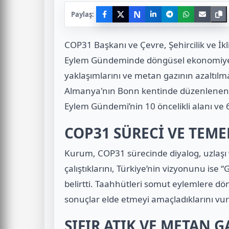
N
Paylaş:
COP31 Başkanı ve Çevre, Şehircilik ve İ
Eylem Gündeminde döngüsel ekonomiye ge
yaklaşımlarını ve metan gazının azaltılma
Almanya'nın Bonn kentinde düzenlenen İk
Eylem Gündemi’nin 10 öncelikli alanı ve 6
COP31 SÜRECİ VE TEME
Kurum, COP31 sürecinde diyalog, uzlaşı
çalıştıklarını, Türkiye’nin vizyonunu ise “
belirtti. Taahhütleri somut eylemlere dö
sonuçlar elde etmeyi amaçladıklarını vur
SIFIR ATIK VE METAN G