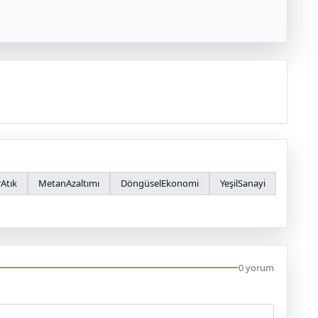
rAtık
MetanAzaltımı
DöngüselEkonomi
YeşilSanayi
0 yorum