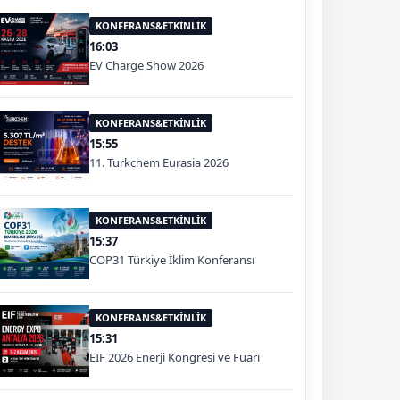
KONFERANS&ETKİNLİK
16:03
EV Charge Show 2026
KONFERANS&ETKİNLİK
15:55
11. Turkchem Eurasia 2026
KONFERANS&ETKİNLİK
15:37
COP31 Türkiye İklim Konferansı
KONFERANS&ETKİNLİK
15:31
EIF 2026 Enerji Kongresi ve Fuarı