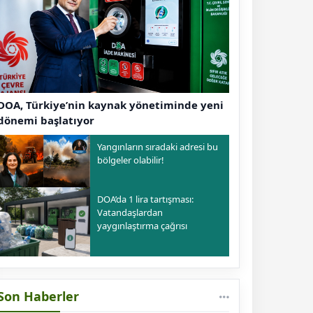
DOA, Türkiye’nin kaynak yönetiminde yeni
dönemi başlatıyor
Yangınların sıradaki adresi bu
bölgeler olabilir!
DOA’da 1 lira tartışması:
Vatandaşlardan
yaygınlaştırma çağrısı
Son Haberler