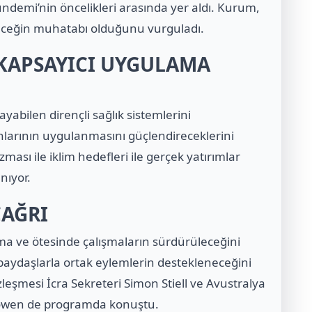
ndemi’nin öncelikleri arasında yer aldı. Kurum,
eceğin muhatabı olduğunu vurguladı.
 KAPSAYICI UYGULAMA
abilen dirençli sağlık sistemlerini
nlarının uygulanmasını güçlendireceklerini
ası ile iklim hedefleri ile gerçek yatırımlar
nıyor.
ÇAĞRI
ema ve ötesinde çalışmaların sürdürüleceğini
paydaşlarla ortak eylemlerin destekleneceğini
zleşmesi İcra Sekreteri Simon Stiell ve Avustralya
s Bowen de programda konuştu.