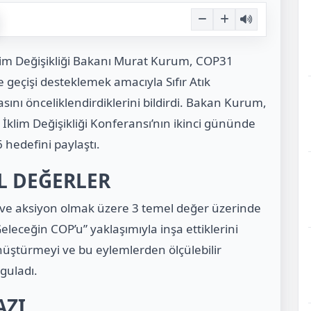
klim Değişikliği Bakanı Murat Kurum, COP31
çişi desteklemek amacıyla Sıfır Atık
sını önceliklendirdiklerini bildirdi. Bakan Kurum,
lim Değişikliği Konferansı’nın ikinci gününde
 hedefini paylaştı.
L DEĞERLER
 ve aksiyon olmak üzere 3 temel değer üzerinde
Geleceğin COP’u” yaklaşımıyla inşa ettiklerini
nüştürmeyi ve bu eylemlerden ölçülebilir
guladı.
AZI