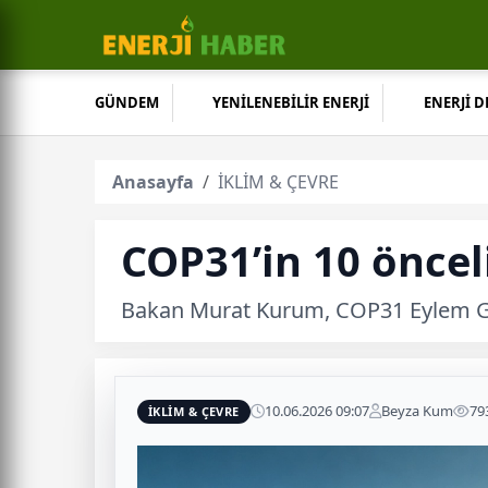
GÜNDEM
YENİLENEBİLİR ENERJİ
ENERJİ 
Anasayfa
İKLİM & ÇEVRE
COP31’in 10 önceli
Bakan Murat Kurum, COP31 Eylem Günd
10.06.2026 09:07
Beyza Kum
79
İKLİM & ÇEVRE