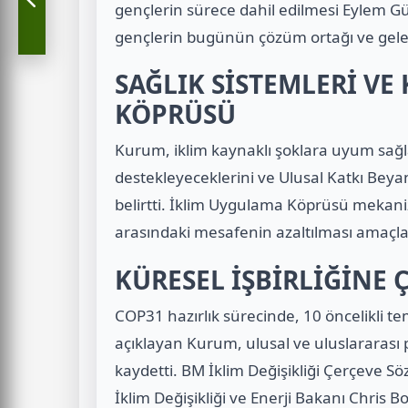
gençlerin sürece dahil edilmesi Eylem Gü
gençlerin bugünün çözüm ortağı ve gel
SAĞLIK SİSTEMLERİ VE
KÖPRÜSÜ
Kurum, iklim kaynaklı şoklara uyum sağlay
destekleyeceklerini ve Ulusal Katkı Beya
belirtti. İklim Uygulama Köprüsü mekanizm
arasındaki mesafenin azaltılması amaçla
KÜRESEL İŞBİRLİĞİNE 
COP31 hazırlık sürecinde, 10 öncelikli t
açıklayan Kurum, ulusal ve uluslararası 
kaydetti. BM İklim Değişikliği Çerçeve Sö
İklim Değişikliği ve Enerji Bakanı Chri