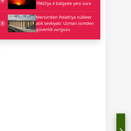
4
TPAO’ya 4 bölgede yeni süre
Mersin’den Polatlı’ya nükleer
atık sevkiyatı: Uzman isimden
5
güvenlik vurgusu