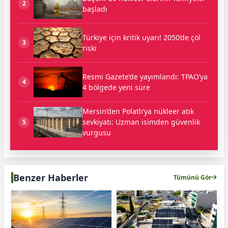
2
başladı
Türkiye için kritik uyarı! 2050’de çöl
3
riski
Resmi Gazete’de yayımlandı: TPAO’ya
4
4 bölgede yeni süre
Mersin’den Polatlı’ya nükleer atık
sevkiyatı: Uzman isimden güvenlik
5
vurgusu
Benzer Haberler
Tümünü Gör