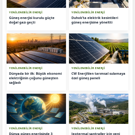
YENİLENEBİLİR ENERJİ
YENİLENEBİLİR ENERJİ
Güneş enerjisi kurulu güçte
Duhok’ta elektrik kesintileri
doğal gazı geçti
güneş enerjisine yöneltti
YENİLENEBİLİR ENERJİ
YENİLENEBİLİR ENERJİ
Dünyada bir ilk: Büyük ekonomi
CW Enerji’den tarımsal sulamaya
elektriğinin çoğunu güneşten
özel güneş paneli
sağladı
YENİLENEBİLİR ENERJİ
YENİLENEBİLİR ENERJİ
Dünya güneş enerjisinde 3
Jeotermal santraller için yeni