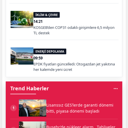
İKLİM & ÇEVRE
14:21
KOSGEB’den COP31 odaklı girişimlere 6,5 milyon
TL destek
ENERJİ DEPOLAMA
09:59
EPDK fiyatları güncelledi: Otogazdan jet yakıtına
her kalemde yeni ücret
Trend Haberler
Lisanssız GES’lerde garanti dönemi
1
bitti, piyasa dönemi başladı
Buşehr’de nükleer alarm.. Tahliyeler