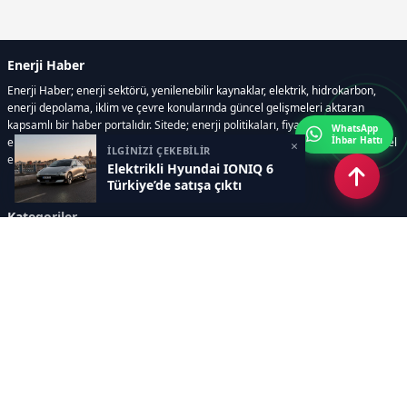
Enerji Haber
Enerji Haber; enerji sektörü, yenilenebilir kaynaklar, elektrik, hidrokarbon,
enerji depolama, iklim ve çevre konularında güncel gelişmeleri aktaran
kapsamlı bir haber portalıdır. Sitede; enerji politikaları, fiyat hareketleri,
WhatsApp
İhbar Hattı
elektrik kesintileri, yeni teknolojiler, nükleer enerji, elektrikli araçlar ve küresel
×
İLGİNİZİ ÇEKEBİLİR
enerji krizleri gibi başlıklar öne çıkar.
Elektrikli Hyundai IONIQ 6
Türkiye’de satışa çıktı
Kategoriler
GÜNDEM
YENİLENEBİLİR ENERJİ
ENERJİ DEPOLAMA
HİDROKARBON
ENERJİ AJANDASI
İKLİM & ÇEVRE
ELEKTRİKLİ ARAÇLAR
KONFERANS&ETKİNLİK
DİĞER
TEKNOLOJİ
ELEKTRİK
NÜKLEER