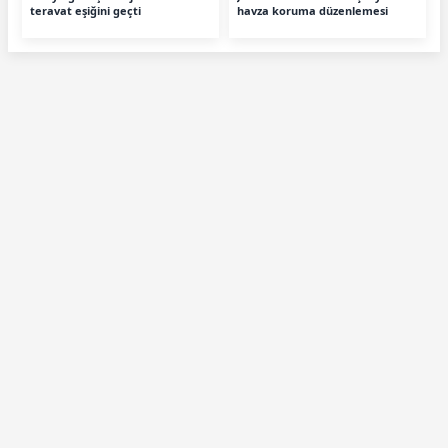
teravat eşiğini geçti
havza koruma düzenlemesi