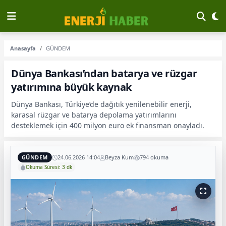
Anasayfa
GÜNDEM
Dünya Bankası’ndan batarya ve rüzgar
yatırımına büyük kaynak
Dünya Bankası, Türkiye’de dağıtık yenilenebilir enerji,
karasal rüzgar ve batarya depolama yatırımlarını
desteklemek için 400 milyon euro ek finansman onayladı.
GÜNDEM
24.06.2026 14:04
Beyza Kum
794 okuma
Okuma Süresi: 3 dk