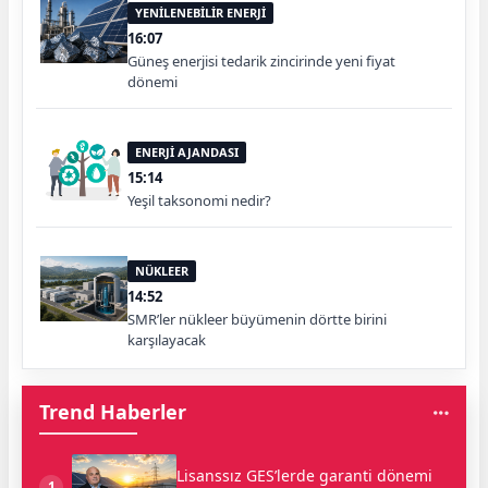
YENİLENEBİLİR ENERJİ
16:07
Güneş enerjisi tedarik zincirinde yeni fiyat
dönemi
ENERJİ AJANDASI
15:14
Yeşil taksonomi nedir?
NÜKLEER
14:52
SMR’ler nükleer büyümenin dörtte birini
karşılayacak
Trend Haberler
Lisanssız GES’lerde garanti dönemi
1