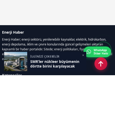
Enerji Haber
Enerji Haber; enerji sektörü, yenilenebilir kaynaklar, elektrik, hidrokarbon,
enerji depolama, iklim ve çevre konularında güncel gelişmeleri aktaran
kapsamlı bir haber portalıdır. Sitede; enerji politikaları, fiyat hareketleri,
WhatsApp
İhbar Hattı
elektrik kesintileri, yeni teknolojiler, nükleer enerji, elektrikli araçlar ve küresel
×
İLGİNİZİ ÇEKEBİLİR
enerji krizleri gibi başlıklar öne çıkar.
SMR’ler nükleer büyümenin
dörtte birini karşılayacak
Kategoriler
GÜNDEM
YENİLENEBİLİR ENERJİ
ENERJİ DEPOLAMA
HİDROKARBON
ENERJİ AJANDASI
İKLİM & ÇEVRE
ELEKTRİKLİ ARAÇLAR
KONFERANS&ETKİNLİK