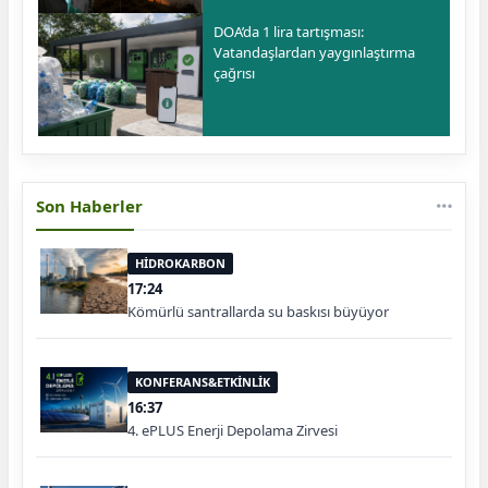
DOA’da 1 lira tartışması:
Vatandaşlardan yaygınlaştırma
çağrısı
Son Haberler
HİDROKARBON
17:24
Kömürlü santrallarda su baskısı büyüyor
KONFERANS&ETKİNLİK
16:37
4. ePLUS Enerji Depolama Zirvesi