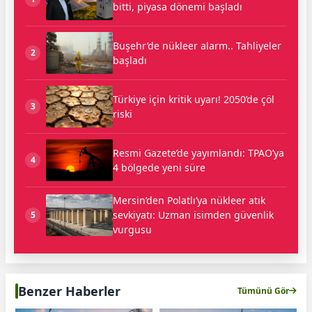
bitti, piyasa dönemi başladı
Buşehr’de nükleer alarm.. Tahliyeler
2
başladı
Türkiye için kritik uyarı! 2050’de çöl
3
riski
Resmi Gazete’de yayımlandı: TPAO’ya
4
4 bölgede yeni süre
Mersin’den Polatlı’ya nükleer atık
sevkiyatı: Uzman isimden güvenlik
5
vurgusu
Benzer Haberler
Tümünü Gör