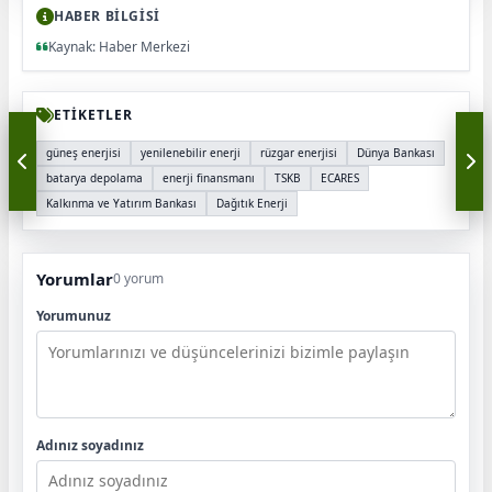
HABER BİLGİSİ
Kaynak: Haber Merkezi
ETİKETLER
güneş enerjisi
yenilenebilir enerji
rüzgar enerjisi
Dünya Bankası
batarya depolama
enerji finansmanı
TSKB
ECARES
Kalkınma ve Yatırım Bankası
Dağıtık Enerji
Yorumlar
0 yorum
Yorumunuz
Adınız soyadınız