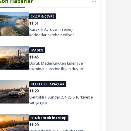
Son Haberler
İKLİM & ÇEVRE
11:51
Kuraklık Avrupa’nın enerji
koridorlarını tehdit ediyor
MADEN
11:45
Doruk Madencilik’ten kıdem ve
tazminat sürecine ilişkin duyuru
ELEKTRİKLİ ARAÇLAR
11:29
Elektrikli Hyundai IONIQ 6 Türkiye’de
satışa çıktı
YENİLENEBİLİR ENERJİ
11:20