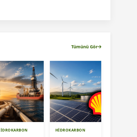
Tümünü Gör
HİDROKARBON
HİDROKARBON