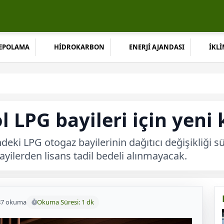
DEPOLAMA
HİDROKARBON
ENERJİ AJANDASI
İKLİ
 LPG bayileri için yeni 
eki LPG otogaz bayilerinin dağıtıcı değişikliği s
ayilerden lisans tadil bedeli alınmayacak.
87 okuma
Okuma Süresi: 1 dk