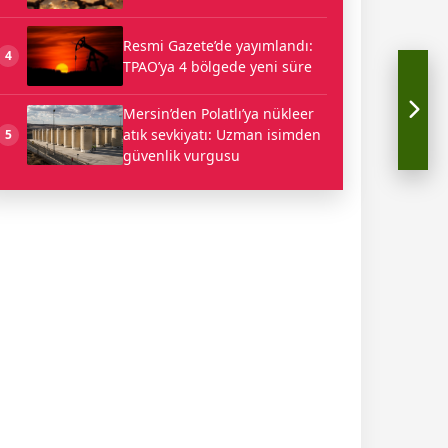
Resmi Gazete’de yayımlandı:
4
TPAO’ya 4 bölgede yeni süre
Mersin’den Polatlı’ya nükleer
atık sevkiyatı: Uzman isimden
5
güvenlik vurgusu