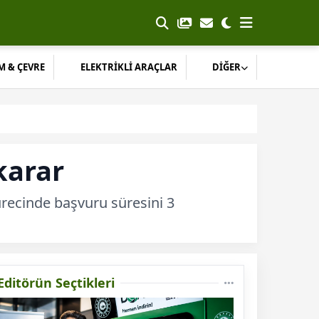
M & ÇEVRE
ELEKTRİKLİ ARAÇLAR
DİĞER
karar
ürecinde başvuru süresini 3
Editörün Seçtikleri