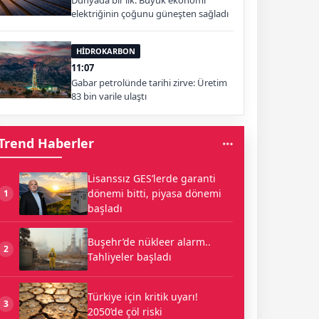
Dünyada bir ilk: Büyük ekonomi
elektriğinin çoğunu güneşten sağladı
HİDROKARBON
11:07
Gabar petrolünde tarihi zirve: Üretim
83 bin varile ulaştı
Trend Haberler
Lisanssız GES’lerde garanti
dönemi bitti, piyasa dönemi
1
başladı
Buşehr’de nükleer alarm..
2
Tahliyeler başladı
Türkiye için kritik uyarı!
3
2050’de çöl riski