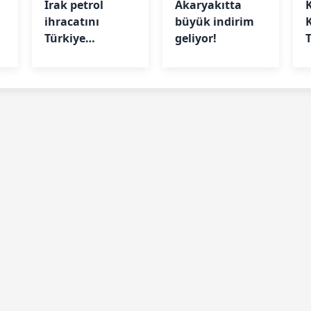
Irak petrol
Akaryakıtta
ihracatını
büyük indirim
Türkiye
geliyor!
üzerinden
artıracak