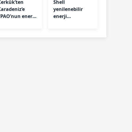
Kerkük’ten
Shell
Karadeniz’e
yenilenebilir
TPAO’nun enerji
enerji
atağı
portföyünü
boşaltıyor