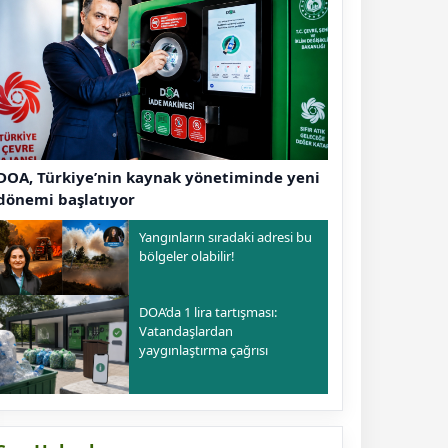
DOA, Türkiye’nin kaynak yönetiminde yeni
dönemi başlatıyor
Yangınların sıradaki adresi bu
bölgeler olabilir!
DOA’da 1 lira tartışması:
Vatandaşlardan
yaygınlaştırma çağrısı