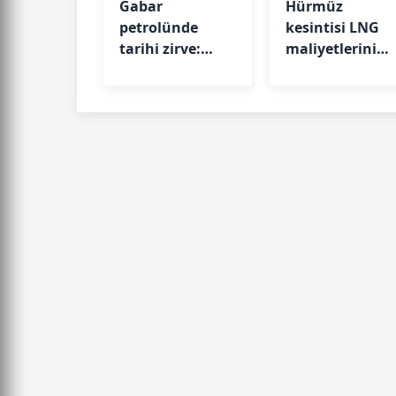
Gabar
Hürmüz
petrolünde
kesintisi LNG
tarihi zirve:
maliyetlerini
Üretim 83 bin
zirveye taşıdı
varile ulaştı