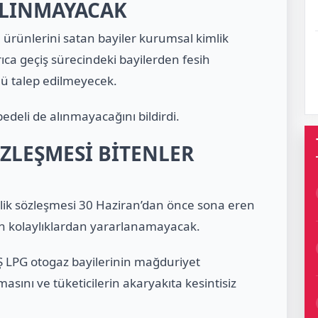
 ALINMAYACAK
ürünlerini satan bayiler kurumsal kimlik
ca geçiş sürecindeki bayilerden fesih
olü talep edilmeyecek.
edeli de alınmayacağını bildirdi.
ZLEŞMESİ BİTENLER
ilik sözleşmesi 30 Haziran’dan önce sona eren
n kolaylıklardan yararlanamayacak.
AŞ LPG otogaz bayilerinin mağduriyet
sını ve tüketicilerin akaryakıta kesintisiz