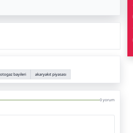
otogaz bayileri
akaryakıt piyasası
0 yorum