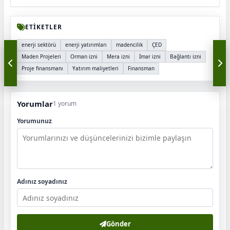
ETİKETLER
enerji sektörü
enerji yatırımları
madencilik
ÇED
Maden Projeleri
Orman izni
Mera izni
İmar izni
Bağlantı izni
Proje finansmanı
Yatırım maliyetleri
Finansman
Yorumlar
1 yorum
Yorumunuz
Adınız soyadınız
Gönder