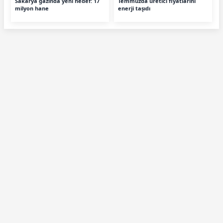
Sakarya gazında yeni hedef: 17
Temmuzda üretici fiyatlarını
milyon hane
enerji taşıdı