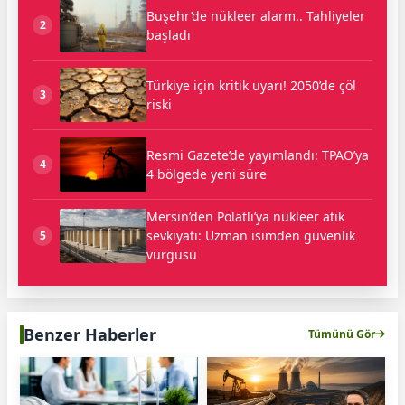
Buşehr’de nükleer alarm.. Tahliyeler
2
başladı
Türkiye için kritik uyarı! 2050’de çöl
3
riski
Resmi Gazete’de yayımlandı: TPAO’ya
4
4 bölgede yeni süre
Mersin’den Polatlı’ya nükleer atık
sevkiyatı: Uzman isimden güvenlik
5
vurgusu
Benzer Haberler
Tümünü Gör