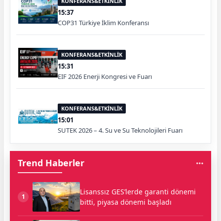
KONFERANS&ETKİNLİK
15:37
COP31 Türkiye İklim Konferansı
KONFERANS&ETKİNLİK
15:31
EIF 2026 Enerji Kongresi ve Fuarı
KONFERANS&ETKİNLİK
15:01
SUTEK 2026 – 4. Su ve Su Teknolojileri Fuarı
Trend Haberler
Lisanssız GES’lerde garanti dönemi
1
bitti, piyasa dönemi başladı