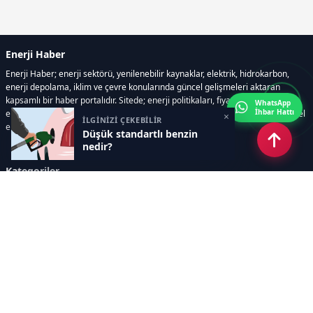
Enerji Haber
Enerji Haber; enerji sektörü, yenilenebilir kaynaklar, elektrik, hidrokarbon,
enerji depolama, iklim ve çevre konularında güncel gelişmeleri aktaran
kapsamlı bir haber portalıdır. Sitede; enerji politikaları, fiyat hareketleri,
WhatsApp
İhbar Hattı
elektrik kesintileri, yeni teknolojiler, nükleer enerji, elektrikli araçlar ve küresel
×
İLGİNİZİ ÇEKEBİLİR
enerji krizleri gibi başlıklar öne çıkar.
Düşük standartlı benzin
nedir?
Kategoriler
GÜNDEM
YENİLENEBİLİR ENERJİ
ENERJİ DEPOLAMA
HİDROKARBON
ENERJİ AJANDASI
İKLİM & ÇEVRE
ELEKTRİKLİ ARAÇLAR
KONFERANS&ETKİNLİK
DİĞER
TEKNOLOJİ
ELEKTRİK
NÜKLEER