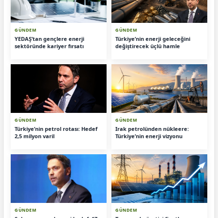
GÜNDEM
GÜNDEM
YEDAŞ’tan gençlere enerji
Türkiye’nin enerji geleceğini
sektöründe kariyer fırsatı
değiştirecek üçlü hamle
GÜNDEM
GÜNDEM
Türkiye’nin petrol rotası: Hedef
Irak petrolünden nükleere:
2,5 milyon varil
Türkiye’nin enerji vizyonu
GÜNDEM
GÜNDEM