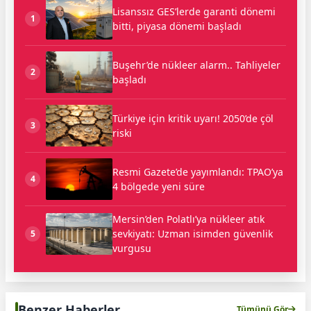
Lisanssız GES’lerde garanti dönemi
1
bitti, piyasa dönemi başladı
Buşehr’de nükleer alarm.. Tahliyeler
2
başladı
Türkiye için kritik uyarı! 2050’de çöl
3
riski
Resmi Gazete’de yayımlandı: TPAO’ya
4
4 bölgede yeni süre
Mersin’den Polatlı’ya nükleer atık
sevkiyatı: Uzman isimden güvenlik
5
vurgusu
Benzer Haberler
Tümünü Gör