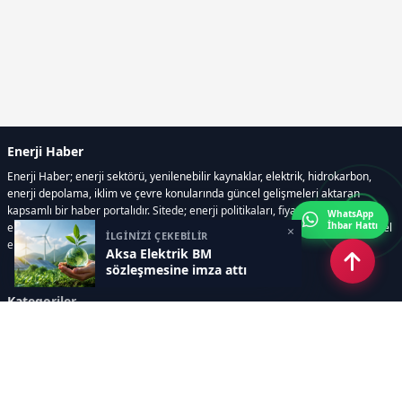
Enerji Haber
Enerji Haber; enerji sektörü, yenilenebilir kaynaklar, elektrik, hidrokarbon,
enerji depolama, iklim ve çevre konularında güncel gelişmeleri aktaran
kapsamlı bir haber portalıdır. Sitede; enerji politikaları, fiyat hareketleri,
WhatsApp
İhbar Hattı
elektrik kesintileri, yeni teknolojiler, nükleer enerji, elektrikli araçlar ve küresel
×
İLGİNİZİ ÇEKEBİLİR
enerji krizleri gibi başlıklar öne çıkar.
Aksa Elektrik BM
sözleşmesine imza attı
Kategoriler
GÜNDEM
YENİLENEBİLİR ENERJİ
ENERJİ DEPOLAMA
HİDROKARBON
ENERJİ AJANDASI
İKLİM & ÇEVRE