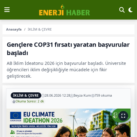
Anasayfa
İKLİM & ÇEVRE
Gençlere COP31 fırsatı yaratan başvurular
başladı
AB İklim İdeatonu 2026 için başvurular başladı. Üniversite
öğrencileri iklim değişikliğiyle mücadele için fikir
geliştirecek.
İKLİM & ÇEVRE
28.06.2026 12:28
Beyza Kum
759 okuma
Okuma Süresi: 2 dk