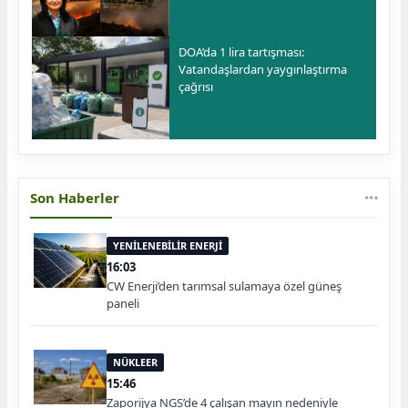
DOA’da 1 lira tartışması:
Vatandaşlardan yaygınlaştırma
çağrısı
Son Haberler
YENİLENEBİLİR ENERJİ
16:03
CW Enerji’den tarımsal sulamaya özel güneş
paneli
NÜKLEER
15:46
Zaporijya NGS’de 4 çalışan mayın nedeniyle