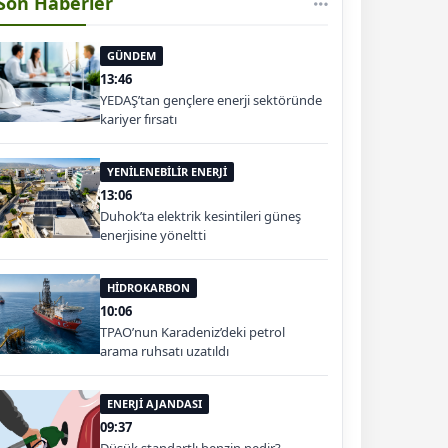
Son Haberler
GÜNDEM
13:46
YEDAŞ’tan gençlere enerji sektöründe
kariyer fırsatı
YENİLENEBİLİR ENERJİ
13:06
Duhok’ta elektrik kesintileri güneş
enerjisine yöneltti
HİDROKARBON
10:06
TPAO’nun Karadeniz’deki petrol
arama ruhsatı uzatıldı
ENERJİ AJANDASI
09:37