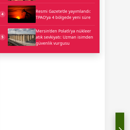
Resmi Gazete’de yayımlandı:
4
TPAO’ya 4 bölgede yeni süre
Mersin’den Polatlı’ya nükleer
atık sevkiyatı: Uzman isimden
5
güvenlik vurgusu