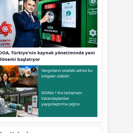
DOA, Türkiye’nin kaynak yönetiminde yeni
dönemi başlatıyor
Yangınların sıradaki adresi bu
bölgeler olabilir!
DOA’da 1 lira tartışması:
Vatandaşlardan
yaygınlaştırma çağrısı