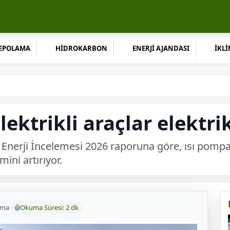
DEPOLAMA
HİDROKARBON
ENERJİ AJANDASI
İKLİ
lektrikli araçlar elektrik
l Enerji İncelemesi 2026 raporuna göre, ısı pompala
ini artırıyor.
uma
Okuma Süresi: 2 dk