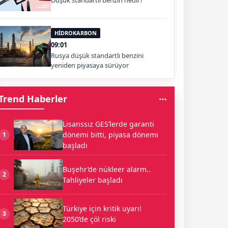
Düşük standartlı benzin nedir?
HİDROKARBON
09:01
Rusya düşük standartlı benzini
yeniden piyasaya sürüyor
Trend Haberler
Lisanssız GES’lerde garanti
dönemi bitti, piyasa dönemi
1
başladı
Buşehr’de nükleer alarm..
2
Tahliyeler başladı
Türkiye için kritik uyarı!
3
2050’de çöl riski