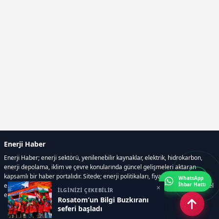
Enerji Haber
Enerji Haber; enerji sektörü, yenilenebilir kaynaklar, elektrik, hidrokarbon,
enerji depolama, iklim ve çevre konularında güncel gelişmeleri aktaran
kapsamlı bir haber portalıdır. Sitede; enerji politikaları, fiyat hareketleri,
WhatsApp
İhbar Hattı
elektrik kesintileri, yeni teknolojiler, nükleer enerji, elektrikli araçlar ve küresel
×
İLGİNİZİ ÇEKEBİLİR
enerji krizleri gibi başlıklar öne çıkar.
Rosatom’un Bilgi Buzkıranı
seferi başladı