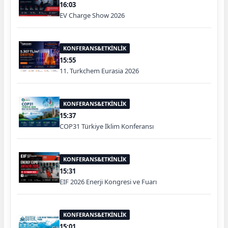
16:03
EV Charge Show 2026
KONFERANS&ETKİNLİK
15:55
11. Turkchem Eurasia 2026
KONFERANS&ETKİNLİK
15:37
COP31 Türkiye İklim Konferansı
KONFERANS&ETKİNLİK
15:31
EIF 2026 Enerji Kongresi ve Fuarı
KONFERANS&ETKİNLİK
15:01