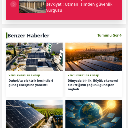
sevkiyatı: Uzman isimden güvenlik
5
vurgusu
Benzer Haberler
Tümünü Gör
YENİLENEBİLİR ENERJİ
YENİLENEBİLİR ENERJİ
Duhok’ta elektrik kesintileri
Dünyada bir ilk: Büyük ekonomi
güneş enerjisine yöneltti
elektriğinin çoğunu güneşten
sağladı