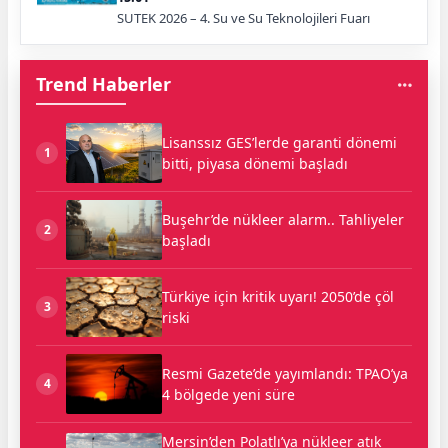
SUTEK 2026 – 4. Su ve Su Teknolojileri Fuarı
Trend Haberler
Lisanssız GES’lerde garanti dönemi
1
bitti, piyasa dönemi başladı
Buşehr’de nükleer alarm.. Tahliyeler
2
başladı
Türkiye için kritik uyarı! 2050’de çöl
3
riski
Resmi Gazete’de yayımlandı: TPAO’ya
4
4 bölgede yeni süre
Mersin’den Polatlı’ya nükleer atık