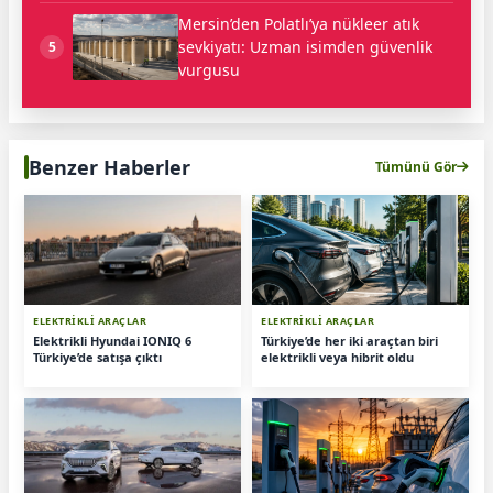
Mersin’den Polatlı’ya nükleer atık
sevkiyatı: Uzman isimden güvenlik
5
vurgusu
Benzer Haberler
Tümünü Gör
ELEKTRİKLİ ARAÇLAR
ELEKTRİKLİ ARAÇLAR
Elektrikli Hyundai IONIQ 6
Türkiye’de her iki araçtan biri
Türkiye’de satışa çıktı
elektrikli veya hibrit oldu