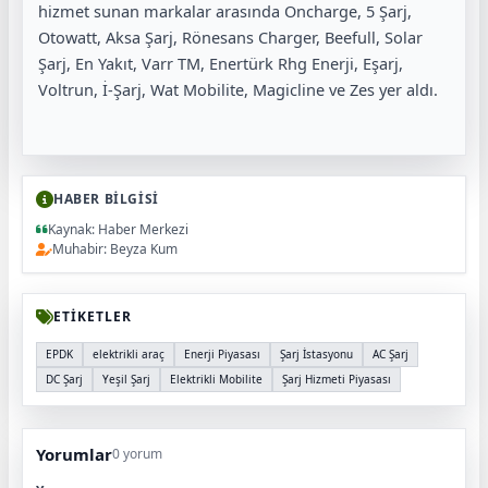
hizmet sunan markalar arasında Oncharge, 5 Şarj,
Otowatt, Aksa Şarj, Rönesans Charger, Beefull, Solar
Şarj, En Yakıt, Varr TM, Enertürk Rhg Enerji, Eşarj,
Voltrun, İ-Şarj, Wat Mobilite, Magicline ve Zes yer aldı.
HABER BİLGİSİ
Kaynak: Haber Merkezi
Muhabir: Beyza Kum
ETİKETLER
EPDK
elektrikli araç
Enerji Piyasası
Şarj İstasyonu
AC Şarj
DC Şarj
Yeşil Şarj
Elektrikli Mobilite
Şarj Hizmeti Piyasası
Yorumlar
0 yorum