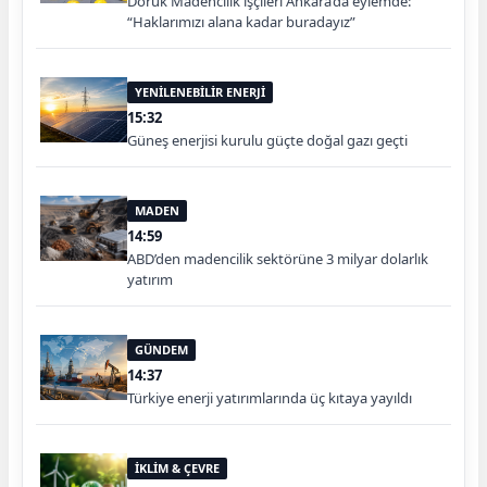
Doruk Madencilik işçileri Ankara’da eylemde:
“Haklarımızı alana kadar buradayız”
YENİLENEBİLİR ENERJİ
15:32
Güneş enerjisi kurulu güçte doğal gazı geçti
MADEN
14:59
ABD’den madencilik sektörüne 3 milyar dolarlık
yatırım
GÜNDEM
14:37
Türkiye enerji yatırımlarında üç kıtaya yayıldı
İKLİM & ÇEVRE