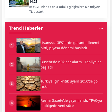
14:21
KOSGEB’den COP31 odaklı girişimlere 6,5 milyon
TL destek
Trend Haberler
Lisanssız GES’lerde garanti dönemi
1
bitti, piyasa dönemi başladı
Buşehr’de nükleer alarm.. Tahliyeler
2
başladı
Türkiye için kritik uyarı! 2050’de çöl
3
riski
Resmi Gazete’de yayımlandı: TPAO’ya
4
4 bölgede yeni süre