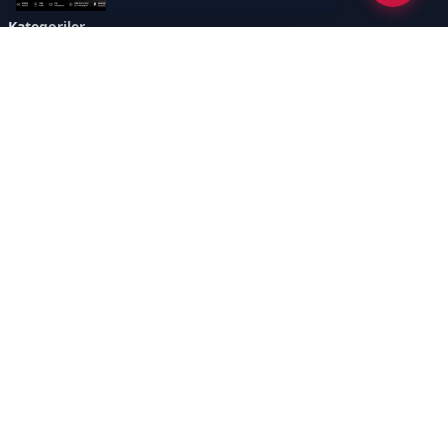
Kategoriler
GÜNDEM
YENİLENEBİLİR ENERJİ
ENERJİ DEPOLAMA
HİDROKARBON
ENERJİ AJANDASI
İKLİM & ÇEVRE
ELEKTRİKLİ ARAÇLAR
KONFERANS&ETKİNLİK
DİĞER
TEKNOLOJİ
ELEKTRİK
NÜKLEER
MADEN
Sayfalar
AÇIK RIZA METNİ
ÇEREZ POLİTİKASI
AYDINLATMA METNİ
VERİ İHLALİ PROSEDÜRÜ
VERİ SAKLAMA VE İMHA
İletişim
POLİTİKASI