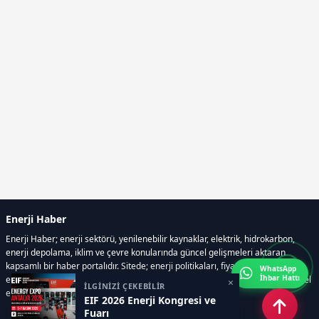
Enerji Haber
Enerji Haber; enerji sektörü, yenilenebilir kaynaklar, elektrik, hidrokarbon,
enerji depolama, iklim ve çevre konularında güncel gelişmeleri aktaran
kapsamlı bir haber portalıdır. Sitede; enerji politikaları, fiyat hareketleri,
WhatsApp
İhbar Hattı
elektrik kesintileri, yeni teknolojiler, nükleer enerji, elektrikli araçlar ve küresel
×
İLGİNİZİ ÇEKEBİLİR
enerji krizleri gibi başlıklar öne çıkar.
EIF 2026 Enerji Kongresi ve
Fuarı