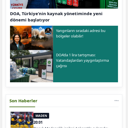
DOA, Türkiye’nin kaynak yönetiminde yeni
dönemi başlatıyor
Yangınların sıradaki adresi bu
bölgeler olabilir!
DOA’da 1 lira tartışması:
Vatandaşlardan yaygınlaştırma
çağrısı
Son Haberler
MADEN
20:01