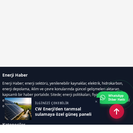
Enerji Haber
Enerji Haber; enerji sektörü, yenilenebilir kaynaklar, elektrik, hidrokarbon,
enerji depolama, iklim ve çevre konularında güncel gelişmeleri aktaran
kapsamlı bir haber portalıdır. Sitede; enerji politikaları, fiyat hareketleri,
WhatsApp
İhbar Hattı
elektrik kesintileri, yeni teknolojiler, nükleer enerji, elektrikli araçlar ve küresel
×
İLGİNİZİ ÇEKEBİLİR
enerji krizleri gibi başlıklar öne çıkar.
CW Enerji’den tarımsal
sulamaya özel güneş paneli
Kategoriler