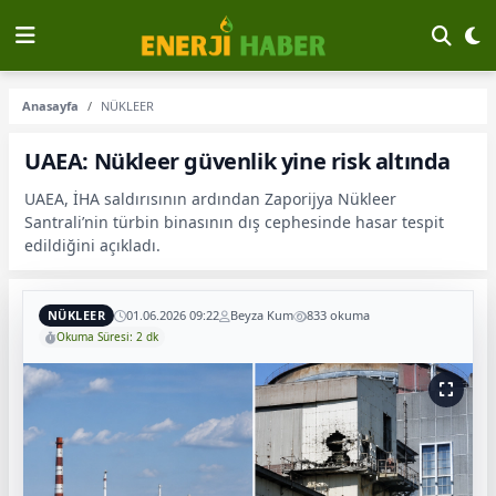
Anasayfa
NÜKLEER
UAEA: Nükleer güvenlik yine risk altında
UAEA, İHA saldırısının ardından Zaporijya Nükleer
Santrali’nin türbin binasının dış cephesinde hasar tespit
edildiğini açıkladı.
NÜKLEER
01.06.2026 09:22
Beyza Kum
833 okuma
Okuma Süresi: 2 dk