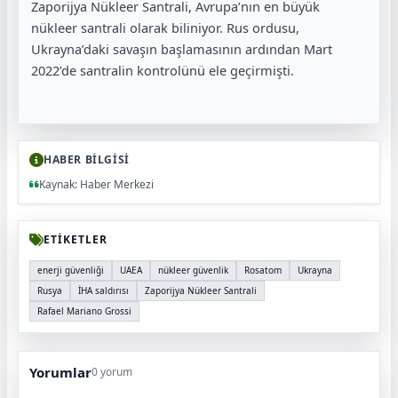
Zaporijya Nükleer Santrali, Avrupa’nın en büyük
nükleer santrali olarak biliniyor. Rus ordusu,
Ukrayna’daki savaşın başlamasının ardından Mart
2022’de santralin kontrolünü ele geçirmişti.
HABER BİLGİSİ
Kaynak: Haber Merkezi
ETİKETLER
enerji güvenliği
UAEA
nükleer güvenlik
Rosatom
Ukrayna
Rusya
İHA saldırısı
Zaporijya Nükleer Santrali
Rafael Mariano Grossi
Yorumlar
0 yorum