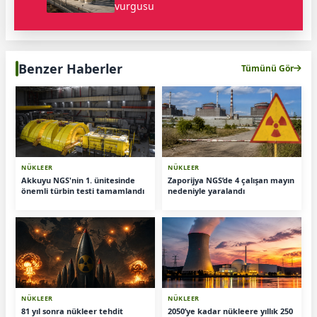
vurgusu
Benzer Haberler
Tümünü Gör
NÜKLEER
NÜKLEER
Akkuyu NGS'nin 1. ünitesinde
Zaporijya NGS’de 4 çalışan mayın
önemli türbin testi tamamlandı
nedeniyle yaralandı
NÜKLEER
NÜKLEER
81 yıl sonra nükleer tehdit
2050’ye kadar nükleere yıllık 250