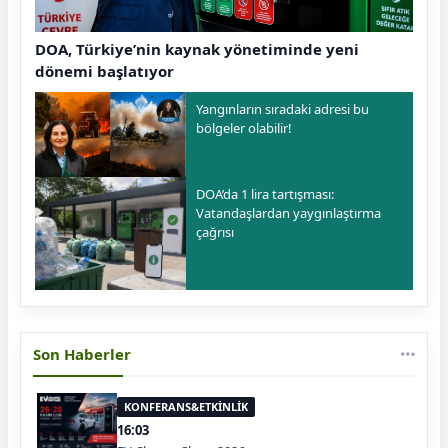
DOA, Türkiye’nin kaynak yönetiminde yeni
dönemi başlatıyor
Yangınların sıradaki adresi bu
bölgeler olabilir!
DOA’da 1 lira tartışması:
Vatandaşlardan yaygınlaştırma
çağrısı
Son Haberler
KONFERANS&ETKİNLİK
16:03