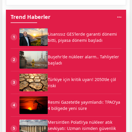
Trend Haberler
Lisanssız GES’lerde garanti dönemi
1
bitti, piyasa dönemi başladı
Buşehr’de nükleer alarm.. Tahliyeler
2
başladı
Türkiye için kritik uyarı! 2050’de çöl
3
riski
Resmi Gazete’de yayımlandı: TPAO’ya
4
4 bölgede yeni süre
Mersin’den Polatlı’ya nükleer atık
sevkiyatı: Uzman isimden güvenlik
5