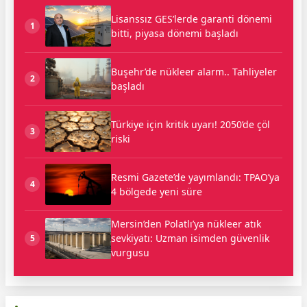
Lisanssız GES’lerde garanti dönemi
1
bitti, piyasa dönemi başladı
Buşehr’de nükleer alarm.. Tahliyeler
2
başladı
Türkiye için kritik uyarı! 2050’de çöl
3
riski
Resmi Gazete’de yayımlandı: TPAO’ya
4
4 bölgede yeni süre
Mersin’den Polatlı’ya nükleer atık
sevkiyatı: Uzman isimden güvenlik
5
vurgusu