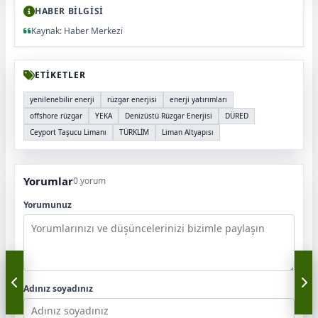
HABER BİLGİSİ
Kaynak: Haber Merkezi
ETİKETLER
yenilenebilir enerji
rüzgar enerjisi
enerji yatırımları
offshore rüzgar
YEKA
Denizüstü Rüzgar Enerjisi
DÜRED
Ceyport Taşucu Limanı
TÜRKLİM
Liman Altyapısı
Yorumlar
0 yorum
Yorumunuz
Adınız soyadınız