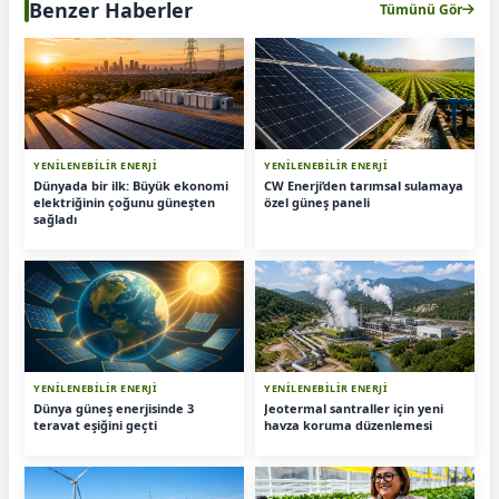
Benzer Haberler
Tümünü Gör
YENİLENEBİLİR ENERJİ
YENİLENEBİLİR ENERJİ
Dünyada bir ilk: Büyük ekonomi
CW Enerji’den tarımsal sulamaya
elektriğinin çoğunu güneşten
özel güneş paneli
sağladı
YENİLENEBİLİR ENERJİ
YENİLENEBİLİR ENERJİ
Dünya güneş enerjisinde 3
Jeotermal santraller için yeni
teravat eşiğini geçti
havza koruma düzenlemesi