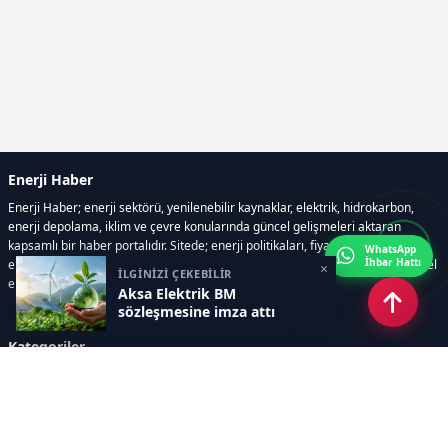
Enerji Haber
Enerji Haber; enerji sektörü, yenilenebilir kaynaklar, elektrik, hidrokarbon,
enerji depolama, iklim ve çevre konularında güncel gelişmeleri aktaran
kapsamlı bir haber portalıdır. Sitede; enerji politikaları, fiyat hareketleri,
WhatsApp
İhbar Hattı
elektrik kesintileri, yeni teknolojiler, nükleer enerji, elektrikli araçlar ve küresel
×
İLGİNİZİ ÇEKEBİLİR
enerji krizleri gibi başlıklar öne çıkar.
Aksa Elektrik BM
sözleşmesine imza attı
Kategoriler
GÜNDEM
YENİLENEBİLİR ENERJİ
ENERJİ DEPOLAMA
HİDROKARBON
ENERJİ AJANDASI
İKLİM & ÇEVRE