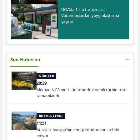
DOA’da 1 lira tartışması:
Vatandaşlardan yaygınlaştırma
çağrısı
Son Haberler
NÜKLEER
20:39
Akkuyu NGS'nin 1. ünitesinde önemli türbin testi
tamamlandı
İKLİM & ÇEVRE
11:51
Kuraklık Avrupa’nın enerji koridorlarını tehdit
ediyor