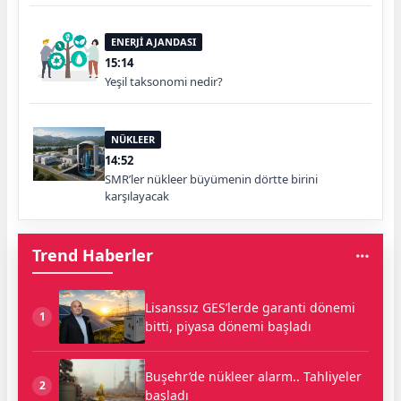
ENERJİ AJANDASI
15:14
Yeşil taksonomi nedir?
NÜKLEER
14:52
SMR’ler nükleer büyümenin dörtte birini
karşılayacak
Trend Haberler
Lisanssız GES’lerde garanti dönemi
1
bitti, piyasa dönemi başladı
Buşehr’de nükleer alarm.. Tahliyeler
2
başladı