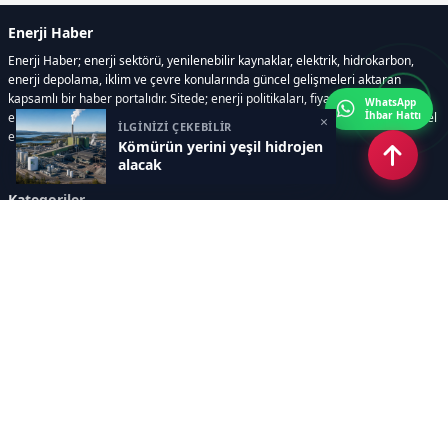
Enerji Haber
Enerji Haber; enerji sektörü, yenilenebilir kaynaklar, elektrik, hidrokarbon,
enerji depolama, iklim ve çevre konularında güncel gelişmeleri aktaran
kapsamlı bir haber portalıdır. Sitede; enerji politikaları, fiyat hareketleri,
WhatsApp
İhbar Hattı
elektrik kesintileri, yeni teknolojiler, nükleer enerji, elektrikli araçlar ve küresel
×
İLGİNİZİ ÇEKEBİLİR
enerji krizleri gibi başlıklar öne çıkar.
Kömürün yerini yeşil hidrojen
alacak
Kategoriler
GÜNDEM
YENİLENEBİLİR ENERJİ
ENERJİ DEPOLAMA
HİDROKARBON
ENERJİ AJANDASI
İKLİM & ÇEVRE
ELEKTRİKLİ ARAÇLAR
KONFERANS&ETKİNLİK
DİĞER
TEKNOLOJİ
ELEKTRİK
NÜKLEER
MADEN