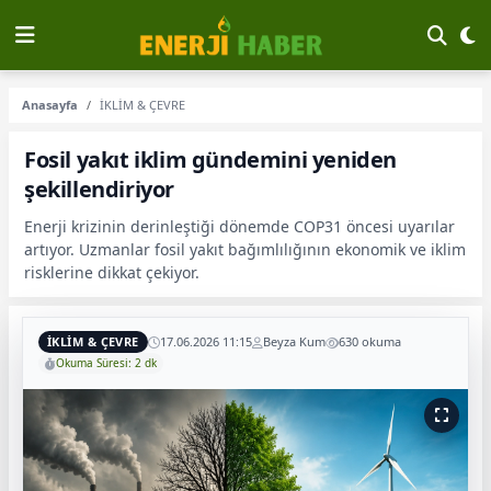
Anasayfa
İKLİM & ÇEVRE
Fosil yakıt iklim gündemini yeniden
şekillendiriyor
Enerji krizinin derinleştiği dönemde COP31 öncesi uyarılar
artıyor. Uzmanlar fosil yakıt bağımlılığının ekonomik ve iklim
risklerine dikkat çekiyor.
İKLİM & ÇEVRE
17.06.2026 11:15
Beyza Kum
630 okuma
Okuma Süresi: 2 dk