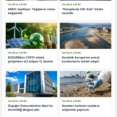
İKLİM & ÇEVRE
İKLİM & ÇEVRE
AMOC zayıflıyor: Yağışların rotası
“Kutuplarda Sıfır Atık” kitabı
değişebilir
tanıtıldı
İKLİM & ÇEVRE
İKLİM & ÇEVRE
KOSGEB’den COP31 odaklı
Kuraklık Avrupa’nın enerji
girişimlere 6,5 milyon TL destek
koridorlarını tehdit ediyor
İKLİM & ÇEVRE
İKLİM & ÇEVRE
Özyeğin Üniversitesi’ne Mavi Su
Denizleri kirleten tesislere
Verimliliği Belgesi aldı
milyonluk yaptırım