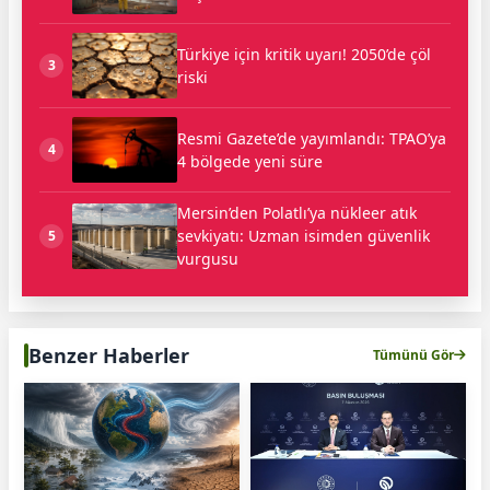
Türkiye için kritik uyarı! 2050’de çöl
3
riski
Resmi Gazete’de yayımlandı: TPAO’ya
4
4 bölgede yeni süre
Mersin’den Polatlı’ya nükleer atık
sevkiyatı: Uzman isimden güvenlik
5
vurgusu
Benzer Haberler
Tümünü Gör