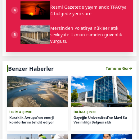
Resmi Gazete’de yayımlandı: TPAO’ya
4
4 bölgede yeni süre
Mersin’den Polatlı’ya nükleer atık
sevkiyatı: Uzman isimden güvenlik
5
vurgusu
Benzer Haberler
Tümünü Gör
İKLİM & ÇEVRE
İKLİM & ÇEVRE
Kuraklık Avrupa’nın enerji
Özyeğin Üniversitesi’ne Mavi Su
koridorlarını tehdit ediyor
Verimliliği Belgesi aldı