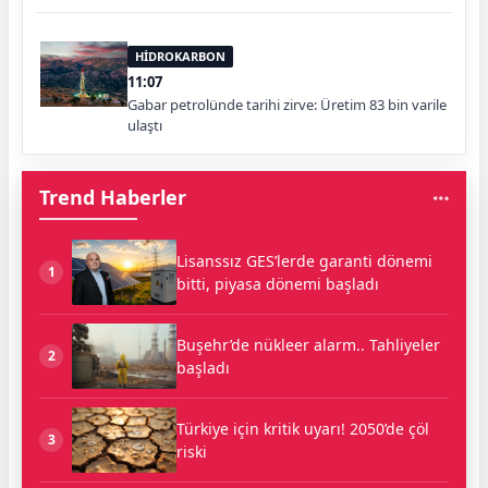
HİDROKARBON
11:07
Gabar petrolünde tarihi zirve: Üretim 83 bin varile
ulaştı
Trend Haberler
Lisanssız GES’lerde garanti dönemi
1
bitti, piyasa dönemi başladı
Buşehr’de nükleer alarm.. Tahliyeler
2
başladı
Türkiye için kritik uyarı! 2050’de çöl
3
riski