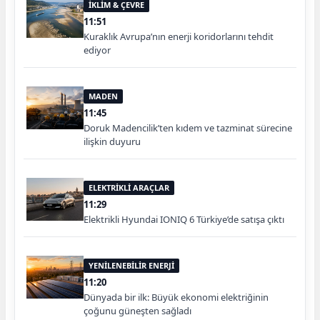
İKLİM & ÇEVRE
11:51
Kuraklık Avrupa’nın enerji koridorlarını tehdit
ediyor
MADEN
11:45
Doruk Madencilik’ten kıdem ve tazminat sürecine
ilişkin duyuru
ELEKTRİKLİ ARAÇLAR
11:29
Elektrikli Hyundai IONIQ 6 Türkiye’de satışa çıktı
YENİLENEBİLİR ENERJİ
11:20
Dünyada bir ilk: Büyük ekonomi elektriğinin
çoğunu güneşten sağladı