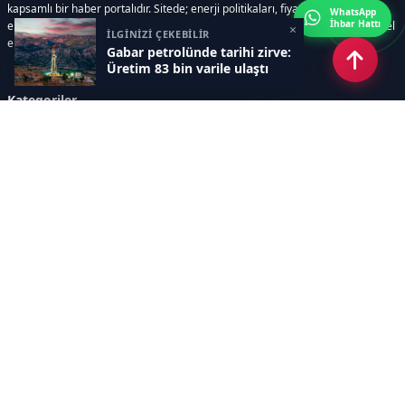
kapsamlı bir haber portalıdır. Sitede; enerji politikaları, fiyat hareketleri,
WhatsApp
İhbar Hattı
elektrik kesintileri, yeni teknolojiler, nükleer enerji, elektrikli araçlar ve küresel
×
İLGİNİZİ ÇEKEBİLİR
enerji krizleri gibi başlıklar öne çıkar.
Gabar petrolünde tarihi zirve:
Üretim 83 bin varile ulaştı
Kategoriler
GÜNDEM
YENİLENEBİLİR ENERJİ
ENERJİ DEPOLAMA
HİDROKARBON
ENERJİ AJANDASI
İKLİM & ÇEVRE
ELEKTRİKLİ ARAÇLAR
KONFERANS&ETKİNLİK
DİĞER
TEKNOLOJİ
ELEKTRİK
NÜKLEER
MADEN
Sayfalar
AÇIK RIZA METNİ
ÇEREZ POLİTİKASI