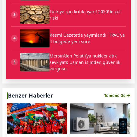
Türkiye için kritik uyarı! 2050’de çöl
3
riski
Resmi Gazete’de yayımlandı: TPAO’ya
4
4 bölgede yeni süre
Mersin’den Polatlı’ya nükleer atık
sevkiyatı: Uzman isimden güvenlik
5
vurgusu
Benzer Haberler
Tümünü Gör