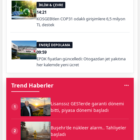
İKLİM & ÇEVRE
14:21
KOSGEB’den COP31 odaklı girişimlere 6,5 milyon
TL destek
ENERJİ DEPOLAMA
09:59
EPDK fiyatları güncelledi: Otogazdan jet yakıtına
her kalemde yeni ücret
Trend Haberler
Lisanssız GES’lerde garanti dönemi
1
bitti, piyasa dönemi başladı
Buşehr’de nükleer alarm.. Tahliyeler
2
başladı