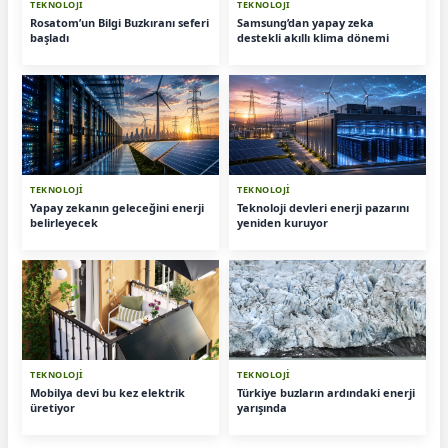
TEKNOLOJİ
TEKNOLOJİ
Rosatom’un Bilgi Buzkıranı seferi
Samsung’dan yapay zeka
başladı
destekli akıllı klima dönemi
TEKNOLOJİ
TEKNOLOJİ
Yapay zekanın geleceğini enerji
Teknoloji devleri enerji pazarını
belirleyecek
yeniden kuruyor
TEKNOLOJİ
TEKNOLOJİ
Mobilya devi bu kez elektrik
Türkiye buzların ardındaki enerji
üretiyor
yarışında