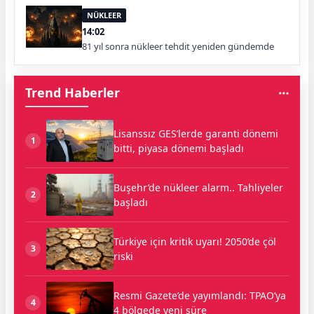
NÜKLEER
14:02
81 yıl sonra nükleer tehdit yeniden gündemde
Trend Haberler
Lisanssız GES’lerde garanti dönemi
1
bitti, piyasa dönemi başladı
Buşehr’de nükleer alarm.. Tahliyeler
2
başladı
Türkiye için kritik uyarı! 2050’de çöl
3
riski
Resmi Gazete’de yayımlandı: TPAO’ya
4
4 bölgede yeni süre