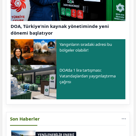
DOA, Türkiye’nin kaynak yönetiminde yeni
dönemi başlatıyor
Yangınların sıradaki adresi bu
bölgeler olabilir!
DOA’da 1 lira tartışması:
Vatandaşlardan yaygınlaştırma
çağrısı
Son Haberler
YENİLENEBİLİR ENERJİ