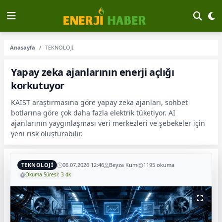
Anasayfa
TEKNOLOJİ
Yapay zeka ajanlarının enerji açlığı
korkutuyor
KAIST araştırmasına göre yapay zeka ajanları, sohbet
botlarına göre çok daha fazla elektrik tüketiyor. AI
ajanlarının yaygınlaşması veri merkezleri ve şebekeler için
yeni risk oluşturabilir.
TEKNOLOJİ
06.07.2026 12:46
Beyza Kum
1195 okuma
Okuma Süresi: 3 dk