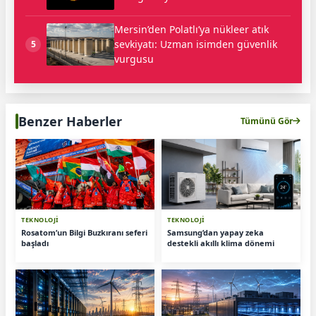
Mersin’den Polatlı’ya nükleer atık
sevkiyatı: Uzman isimden güvenlik
5
vurgusu
Benzer Haberler
Tümünü Gör
TEKNOLOJİ
TEKNOLOJİ
Rosatom’un Bilgi Buzkıranı seferi
Samsung’dan yapay zeka
başladı
destekli akıllı klima dönemi