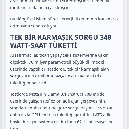
araçlarını kullanıyor ve bu süreç boyunca temel dil
modelini defalarca çalıştırıyor.
Bu döngüsel işlem süreci, enerji tüketiminin katlanarak
artmasına sebep oluyor.
TEK BİR KARMAŞIK SORGU 348
WATT-SAAT TÜKETTİ
Araştırmacılar, ticari yapay zeka sistemlerine yakın
ölçekteki 70 milyar parametreli büyük dil modeli
üzerinde yaptıkları testlerde, tek bir karmaşık ajan
sorgusunun ortalama 348,41 watt-saat elektrik
tükettiğini belirledi.
Testlerde Meta’nın Llama-3.1-Instruct 70B modeli
üzerinde çalışan Reflexion adlı ajan çerçevesinin,
standart sohbet botuna göre sorgu başına 136,5 kat
daha fazla GPU enerjisi tükettiği görüldü. LATS adlı
başka bir ajan sistemi ise bu farkı 62,1 kat seviyesine
taşıdı.