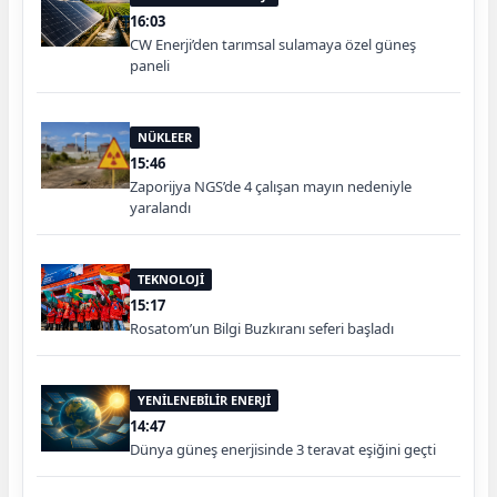
16:03
CW Enerji’den tarımsal sulamaya özel güneş
paneli
NÜKLEER
15:46
Zaporijya NGS’de 4 çalışan mayın nedeniyle
yaralandı
TEKNOLOJİ
15:17
Rosatom’un Bilgi Buzkıranı seferi başladı
YENİLENEBİLİR ENERJİ
14:47
Dünya güneş enerjisinde 3 teravat eşiğini geçti