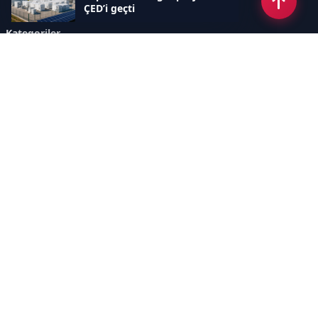
ÇED’i geçti
Kategoriler
GÜNDEM
YENİLENEBİLİR ENERJİ
ENERJİ DEPOLAMA
HİDROKARBON
ENERJİ AJANDASI
İKLİM & ÇEVRE
ELEKTRİKLİ ARAÇLAR
KONFERANS&ETKİNLİK
DİĞER
TEKNOLOJİ
ELEKTRİK
NÜKLEER
MADEN
Sayfalar
AÇIK RIZA METNİ
ÇEREZ POLİTİKASI
AYDINLATMA METNİ
VERİ İHLALİ PROSEDÜRÜ
VERİ SAKLAMA VE İMHA
İletişim
POLİTİKASI